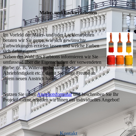
Maler- und Lackierarbeiten
Im Vorfeld der Maler- und/oder Lackierarbeiten
beraten wir Sie gerne, wie sich gewünschte
Farbwirkungen erzielen lassen und welche Farben
sich dafür eignen.
Neben der Wahl des Farbtons informieren wir Sie
umfassend über die Eigenschaften der verwendeten
Farbe (z. B. Witterungsbeständigkeit,
Abriebfestigkeit etc.), damit Sie lange Freude an
Ihrem neuen Anstrich haben.
Nutzen Sie unser
Angebotsformular
und beschreiben Sie Ihr
Projekt! Gerne erstellen wir Ihnen ein individuelles Angebot!
Kontakt