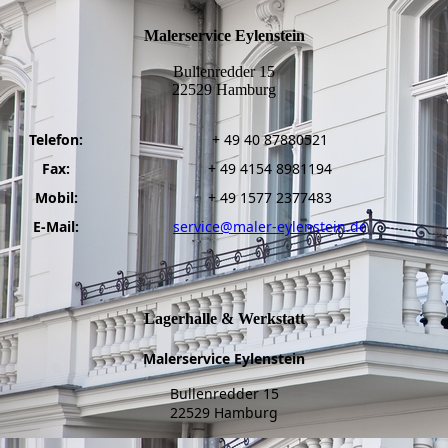
Malerservice Eylenstein
Bullenredder 15
22529 Hamburg
Telefon:
+ 49 40 87880521
Fax:
+ 49 4154 8981194
Mobil:
+ 49 1577 2377483
E-Mail:
service@maler-eylenstein.de
Lagerhalle & Werkstatt
Malerservice Eylenstein
Bullenredder 15
22529 Hamburg