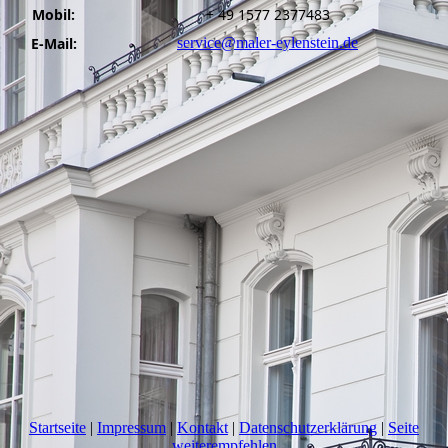
Mobil:
+ 49 1577 2377483
E-Mail:
service@maler-eylenstein.de
Startseite
|
Impressum
|
Kontakt
|
Datenschutzerklärung
|
Seite
weiterempfehlen